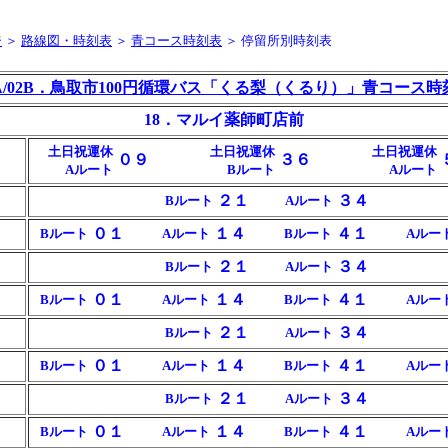
ジ
＞
路線図・時刻表
＞
青コース時刻表
＞ 停留所別時刻表
2A/02B．鳥取市100円循環バス「くる梨（くるり）」青コース時
18．マルイ薬師町店前
土日祝運休
土日祝運休
土日祝運休
０９
３６
Aルート
Bルート
Aルート
２１
３４
Bルート
Aルート
０１
１４
４１
Bルート
Aルート
Bルート
Aルー
２１
３４
Bルート
Aルート
０１
１４
４１
Bルート
Aルート
Bルート
Aルー
２１
３４
Bルート
Aルート
０１
１４
４１
Bルート
Aルート
Bルート
Aルー
２１
３４
Bルート
Aルート
０１
１４
４１
Bルート
Aルート
Bルート
Aルー