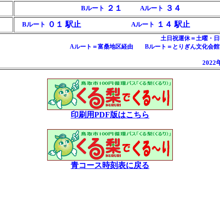
２１
３４
Bルート
Aルート
０１ 駅止
１４ 駅止
Bルート
Aルート
土日祝運休＝土曜・日
Aルート＝富桑地区経由 Bルート＝とりぎん文化会館
202
印刷用PDF版はこちら
青コース時刻表に戻る