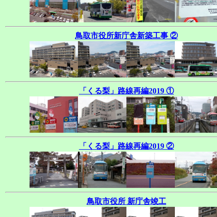
鳥取市役所新庁舎新築工事 ②
「くる梨」路線再編2019 ①
「くる梨」路線再編2019 ②
鳥取市役所 新庁舎竣工