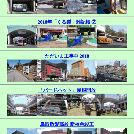
2018年「くる梨」雑記帳 ②
ただいま工事中 2018
「バードハット」屋根開放
鳥取敬愛高校 新校舎竣工