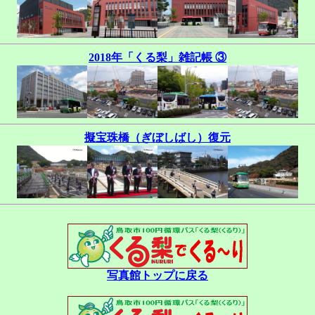
2018年「くる梨」雑記帳 ③
擬宝珠橋（ぎぼしばし）復元
写真館トップに戻る