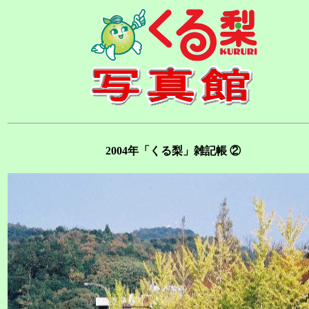
2004年「くる梨」雑記帳 ②