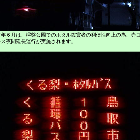
毎年６月は、樗谿公園でのホタル鑑賞者の利便性向上の為、赤
ース夜間延長運行が実施されます。