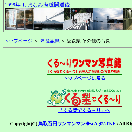
1999年 しまなみ海道開通後
トップページ
＞
38 愛媛県
＞ 愛媛県 その他の写真
トップページに戻る
「くる梨でくる～り」へ
Copyright(C)
鳥取百円ワンマンマン◆scAgi55TNE
/ All R